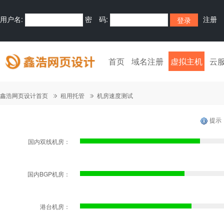
用户名:
密 码:
注册
首页
域名注册
虚拟主机
云
鑫浩网页设计首页
租用托管
机房速度测试
提示
国内双线机房：
国内BGP机房：
港台机房：