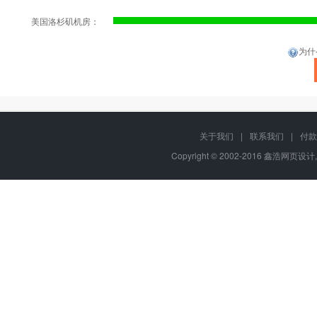
美国洛杉矶机房：
为什
关于我们
|
联系我们
|
付款
Copyright © 2002-2016 鑫浩网页设计, 