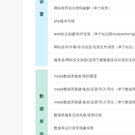
设
网站程序后台密码破解（单个程序）
置
php版本升级
web站点创建/软件安装（单个站点限iis/apache/ng
网站挂马/中毒/非法信息/垃圾文件清理（单个站点
服务器/网站安全加固(适用于频繁被挂马出现非法信
mysql数据库修复/密码重置
mysql数据库新建/备份/还原/导入/导出（单个数据
数
mssql数据库新建/备份/还原/导入/导出（单个数据
据
数据库服务启动失败/使用出错
库
数据库运行异常现象排查
设