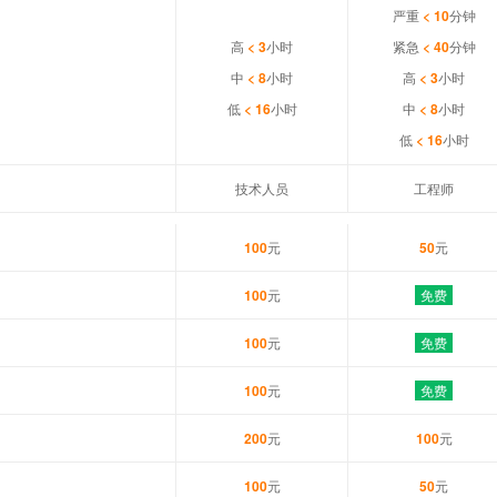
严重
< 10
分钟
高
< 3
小时
紧急
< 40
分钟
中
< 8
小时
高
< 3
小时
低
< 16
小时
中
< 8
小时
低
< 16
小时
技术人员
工程师
100
元
50
元
100
元
免费
100
元
免费
100
元
免费
200
元
100
元
100
元
50
元