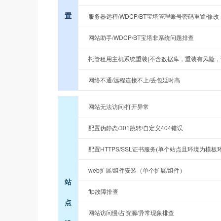
置
服务器远程/WDCP/BT宝塔管理账号密码重置/修改
网站助手/WDCP/BT宝塔非系统问题排查
托管租用主机系统重装(不含数据库，重装有风险，
网络不通/远程连接不上/丢包延时高
网站无法访问/打开异常
配置伪静态/301跳转/自定义404错误
配置HTTPS/SSL证书服务(单个站点且环境为模板
web扩展/组件安装（单个扩展/组件）
站
ftp故障排查
点
网站访问慢/占资源/异常现象排查