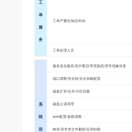
工
单
工单严重性/响应时间
服
务
工单处理人员
服务器负载高/意外重启/带宽跑高/异常现象排查
端口调整/安全组/安全策略配置
磁盘扩容/合并/分区挂载
系
磁盘占满清理
统
web配置/参数调整
设
畸形/异常类文件删除/应用卸载