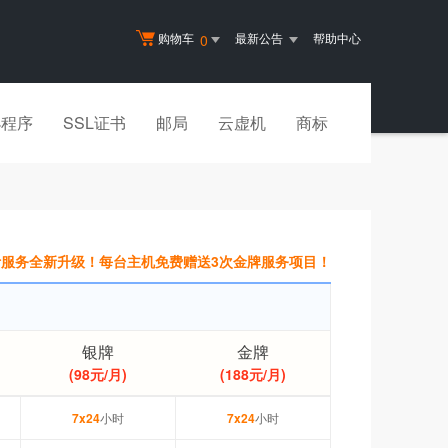
购物车
最新公告
帮助中心
0
小程序
SSL证书
邮局
云虚机
商标
服务全新升级！每台主机免费赠送3次金牌服务项目！
银牌
金牌
(98元/月)
(188元/月)
7x24
小时
7x24
小时