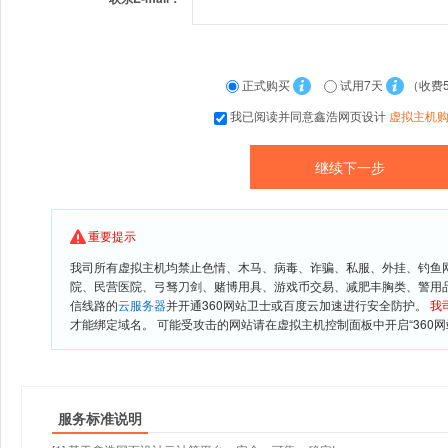
正式购买
试用7天
（收费
我已阅读并同意鑫浩网页设计
虚拟主机
重要提示
我司所有虚拟主机均禁止色情、木马、病毒、诈骗、私服、外挂、钓鱼
院、民营医院、弓驽刀剑、赌博用具、游戏币交易、减肥丰胸类、警用
信线路的
云服务器
并开通360网站卫士或百度云加速进行安全防护。
我
才能绑定域名。 可能受攻击的网站请在虚拟主机控制面板中开启“360网
服务标准说明