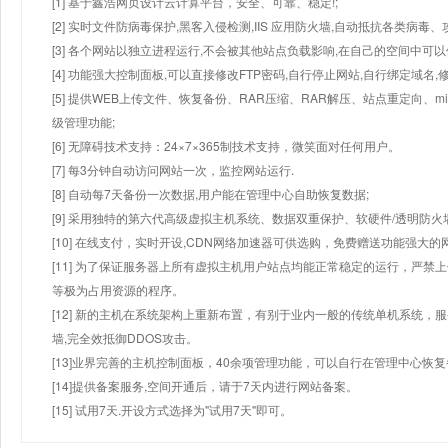
[1] 基于鑫浩网页设计云计算平台，安全、可靠、稳定!;
[2] 实时文件防病毒保护,黑客入侵检测,IIS 应用防火墙,自动抵抗各类病毒、
[3] 各个网站以独立进程运行,不会被其他站点负载影响,在自己的空间中可以使用
[4] 功能强大控制面板,可以直接修改FTP密码,自行停止网站,自行绑定域名,
[5] 提供WEB上传文件、恢复备份、RAR压缩、RAR解压、站点重定向
级管理功能;
[6] 无障碍技术支持：24×7×365制技术支持，微笑面对任何用户。
[7] 每3分钟自动访问网站一次，监控网站运行.
[8] 自动每7天备份一次数据,用户能在管理中心自助恢复数据;
[9] 采用独特的第六代高级虚拟主机系统、数据双重保护、软硬件/透明防火
[10] 在线支付，实时开设,CDN网络加速器可供选购，免费赠送功能强大
[11] 为了保证服务器上所有虚拟主机用户站点均能正常稳定的运行，严禁上
等极为占用资源的程序。
[12] 新的主机在系统架构上重新布置，有别于业内一般的传统单机系统，
墙,完全效抵御DDOS攻击。
[13]业界完善的主机控制面板，40余项管理功能，可以自行在管理中心恢
[14]提供备案服务,空间开通后，请于7天内进行网站备案。
[15] 试用7天.开设方式选择为"试用7天"即可。