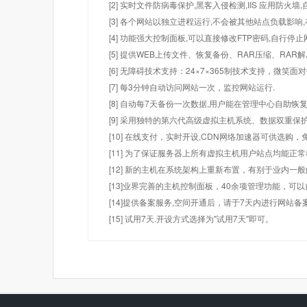
[2] 实时文件防病毒保护,黑客入侵检测,IIS 应用防火
[3] 各个网站以独立进程运行,不会被其他站点负载影响,
[4] 功能强大控制面板,可以直接修改FTP密码,自行停
[5] 提供WEB上传文件、恢复备份、RAR压缩、R
[6] 无障碍技术支持：24×7×365制技术支持，微笑面
[7] 每3分钟自动访问网站一次，监控网站运行.
[8] 自动每7天备份一次数据,用户能在管理中心自助恢复
[9] 采用独特的第六代高级虚拟主机系统、数据双重保
[10] 在线支付，实时开设,CDN网络加速器可供选
[11] 为了保证服务器上所有虚拟主机用户站点均能正
[12] 新的主机在系统架构上重新布置，有别于业内一
[13]业界完善的主机控制面板，40余项管理功能，可
[14]提供备案服务,空间开通后，请于7天内进行网站备
[15] 试用7天.开设方式选择为"试用7天"即可。