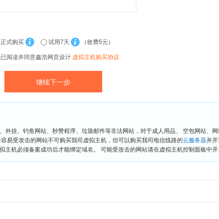
正式购买
试用7天
（收费5元）
我已阅读并同意鑫浩网页设计
虚拟主机购买协议
、外挂、钓鱼网站、秒赞程序、垃圾邮件等非法网站，对于成人用品、 空包网站、
险容易受攻击的网站不可购买我司虚拟主机，但可以购买我司电信线路的
云服务器
并开
拟主机必须备案成功后才能绑定域名。 可能受攻击的网站请在虚拟主机控制面板中开启“