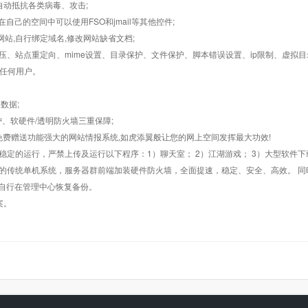
墙,自动抵抗各类病毒、攻击;
在自己的空间中可以使用FSO和jmail等其他控件;
止网站,自行绑定域名,修改网站缺省文档;
AR解压、站点重定向、mime设置、目录保护、文件保护、脚本错误设置、ip限制、虚拟
对任何用户。
数据;
护、软硬件/透明防火墙三重保障;
购，免费赠送功能强大的网站情报系统,如虎添翼般让您的网上空间发挥最大功效!
常稳定的运行，严禁上传及运行以下程序：1）聊天室； 2）江湖游戏； 3）大型软件下
般的传统单机系统，服务器群前端加装硬件防火墙，全面提速，稳定、安全、高效。 同时
以自行在管理中心恢复备份。
案。