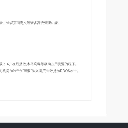
目录、错误页面定义等诸多高级管理功能;
载； 4）在线播放,木马病毒等极为占用资源的程序。
机房加装千M"黑洞"防火墙,完全效抵御DDOS攻击。