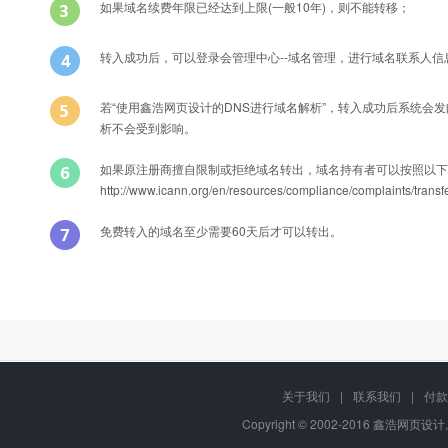
如果域名续费年限已经达到上限(一般10年)，则不能转移；
转入成功后，可以登录会管理中心--域名管理，进行域名联系人
若“使用鑫浩网页设计的DNS进行域名解析”，转入成功后系统会
析不会受到影响。
如果原注册商擅自限制或拒绝域名转出，域名持有者可以按照以下
http://www.icann.org/en/resources/compliance/compla
免费转入的域名至少需要60天后才可以转出。
Q
能否转入后办理过户？
转入域名产品名称
A
可以的，只要您有域名转移密码，可以在转入过程中或转入成功后直接修
关于我们
|
联系我们
|
付款
中文cc域名
Copyright © 2002-2016 鑫浩网页设计, 
Q
域名转移过程中还可以正常解析吗？