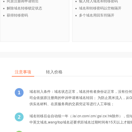
向原注册商申请转出
输入转入域名和转移密码
解除域名转移锁定状态
域名和转移密码以空格隔开
获得转移密码
多个域名用回车符隔开
注意事项
转入价格
域名转入条件：域名状态正常，域名持有者身份证正常，没有任何
司会依据原注册商的申诉申请将域名转回； 为防止黑米流入，从Godad
供实名材料、在原服务商的交易凭证等进行人工审核；
域名转移后会自动续一年（.la/.cn.com/.cm/.gs/.cx/
中英文域名,wang/top域名还要求距域名过期时间有15天以上才